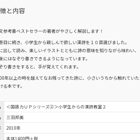
特徴と内容
文参考書ベストセラーの著者がやさしく解説します！
巻目に続き、小学生から親しんで欲しい漢詩を１０首選びました。
に出して読み、楽しいイラストとともに詩の意味を知りながら味わい、
後にはなぞり書きできるようになっています。
ぞり書きをすると、手が覚えてくれます。
000年以上の時を越えてなお残ってきた詩に、小さいうちから触れていた
ける本です。
名
＜国語力ＵＰシリーズ②＞小学生からの漢詩教室２
名
三羽邦美
年
2010年
本体1400円＋税