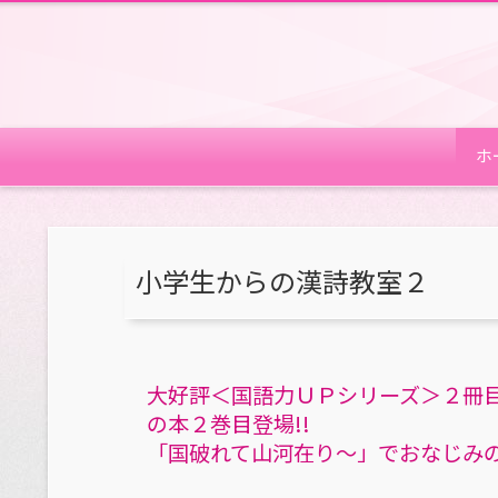
ホ
小学生からの漢詩教室２
大好評＜国語力ＵＰシリーズ＞２冊目
の本２巻目登場!!
「国破れて山河在り～」でおなじみの