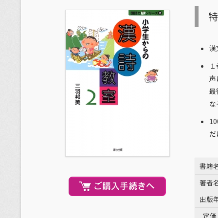
漢
１
声
最
な
1
だ
書籍
著者
出版
定価