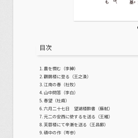
目次
農を憫む（李紳）
鸛鵲楼に登る（王之渙）
江南の春（杜牧）
山中問答（李白）
春望（杜甫）
六月二十七日 望湖楼酔書（蘇軾）
元二の安西に使するを送る（王維）
芙蓉楼にて辛漸を送る（王昌齢）
磧中の作（岑参）