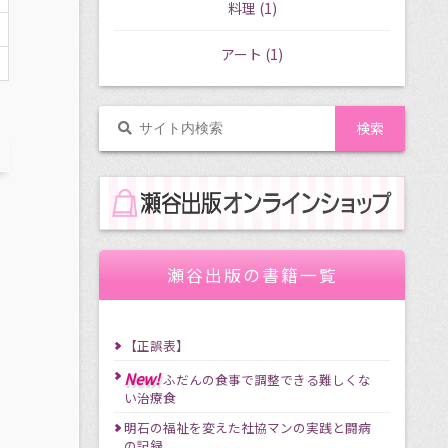
料理
(1)
アート
(1)
瀬谷出版の書籍一覧
【正誤表】
New!
ふだんの食事で調整できる難しくな
い治療食
明石の福祉を変えた社協マンの実践と闘病
の記録