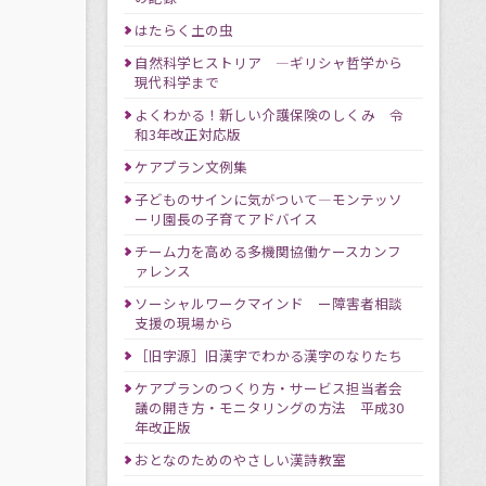
はたらく土の虫
自然科学ヒストリア ―ギリシャ哲学から
現代科学まで
よくわかる！新しい介護保険のしくみ 令
和3年改正対応版
ケアプラン文例集
子どものサインに気がついて―モンテッソ
ーリ園長の子育てアドバイス
チーム力を高める多機関協働ケースカンフ
ァレンス
ソーシャルワークマインド ー障害者相談
支援の現場から
［旧字源］旧漢字でわかる漢字のなりたち
ケアプランのつくり方・サービス担当者会
議の開き方・モニタリングの方法 平成30
年改正版
おとなのためのやさしい漢詩教室