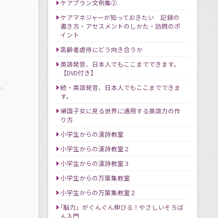
ケアプラン文例集②
ケアマネジャーが知っておきたい 記録の
書き方・アセスメントのしかた・訪問のポ
イント
高齢者虐待にどう向き合うか
英語発音、日本人でもここまでできます。
【DVD付き】
続・英語発音、日本人でもここまでできま
す。
帰国子女に見る世界に通用する英語力の作
り方
小学生からの漢詩教室
小学生からの漢詩教室２
小学生からの漢詩教室３
小学生からの万葉集教室
小学生からの万葉集教室２
｢脳力」がぐんぐん伸びる！やさしいそろば
ん入門