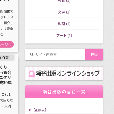
教育
(1)
機関協働で
文学
(1)
ファレンス
もに紹介し
料理
(1)
づくり安全
究会
アート
(1)
ページへ
介護

くり
当者会
ニタリ
成30年
瀬谷出版の書籍一覧
 これ１
事で困らな
子・大渕
【正誤表】