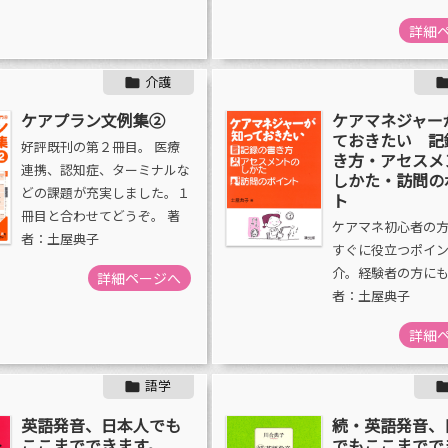
詳細
介護

ケアプラン文例集②
ケアマネジャー
ておきたい 記
好評既刊の第２冊目。 医療
き方・アセスメ
連携、認知症、ターミナルな
しかた・訪問の
どの課題が充実しました。１
ト
冊目と合わせてどうぞ。 著
ケアマネ初心者の
者：土屋典子
すぐに役立つポイ
介。経験者の方にも
詳細ページへ
者：土屋典子
詳細
語学

英語発音、日本人でも
続・英語発音、
ここまでできます。
でもここまでで