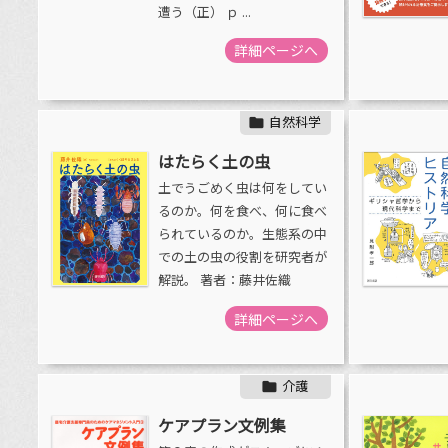
遭う（正） ｐ ...
詳細ページへ
自然科学

はたらく土の虫
土でうごめく虫は何をしてい
るのか。何を食べ、何に食べ
られているのか。生態系の中
での土の虫の役割を研究者が
解説。 著者：藤井佐織
詳細ページへ
介護

ケアプラン文例集