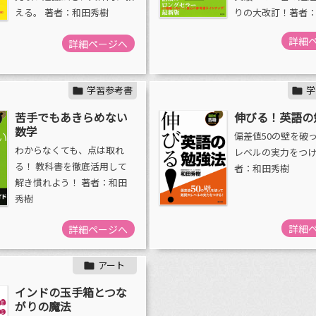
える。 著者：和田秀樹
りの大改訂！著者
詳細
詳細ページへ
学習参考書
学


苦手でもあきらめない
伸びる！英語の
数学
偏差値50の壁を破
わからなくても、点は取れ
レベルの実力をつけ
る！ 教科書を徹底活用して
者：和田秀樹
解き慣れよう！ 著者：和田
秀樹
詳細
詳細ページへ
アート

インドの玉手箱とつな
がりの魔法