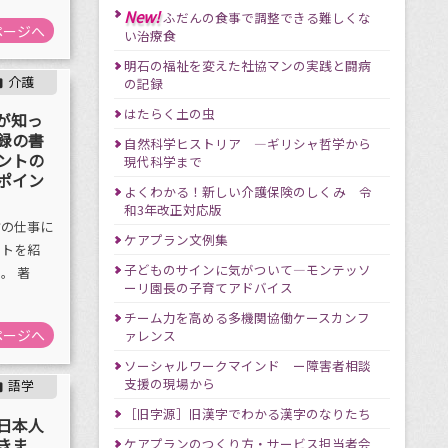
New!
ふだんの食事で調整できる難しくな
ページへ
い治療食
明石の福祉を変えた社協マンの実践と闘病
介護
の記録

はたらく土の虫
が知っ
録の書
自然科学ヒストリア ―ギリシャ哲学から
ントの
現代科学まで
ポイン
よくわかる！新しい介護保険のしくみ 令
和3年改正対応版
方の仕事に
ケアプラン文例集
ントを紹
子どものサインに気がついて―モンテッソ
。 著
ーリ園長の子育てアドバイス
チーム力を高める多機関協働ケースカンフ
ページへ
ァレンス
ソーシャルワークマインド ー障害者相談
支援の現場から
語学

［旧字源］旧漢字でわかる漢字のなりたち
日本人
きま
ケアプランのつくり方・サービス担当者会