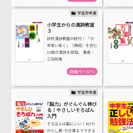
学習参考書

小学生からの漢詩教室
３
好評漢詩教室の続刊！ 「少
年老い易く」（偶成）を含む
10首の漢詩を収録。 著者：
三羽邦美
詳細ページへ
学習参考書

｢脳力」がぐんぐん伸び
る！やさしいそろばん
入門
そろばんは脳にいい！4けた
のたし算･引き算までできる