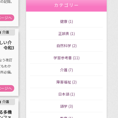
病の記録。
カテゴリー
ページへ
健康
(1)
介護

正誤表
(1)
しい介
自然科学
(2)
 令和3
学習参考書
(11)
なう改訂
てもわか
介護
(7)
業所必備。
障害福祉
(2)
ページへ
日本語
(1)
介護

語学
(3)
る多機
ンファ