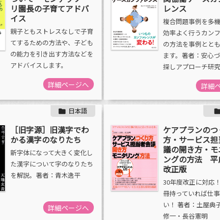
リ園長の子育てアドバ
レンス
イス
複合問題事例を多
親子ともストレスなしで子育
効率よく行うカン
てするための方法や、子ども
の方法を事例とと
の能力を引き出す方法などを
ます。著者：安心
アドバイスします。
探しアプローチ研
詳細ページへ
詳細
日本語

［旧字源］旧漢字でわ
ケアプランのつ
かる漢字のなりたち
方・サービス担
議の開き方・モ
新字体になって大きく変化し
ングの方法 平
た漢字について字のなりたち
改正版
を解説。著者：青木逸平
30年度改正に対応！
冊持っていれば仕
い！ 著者：土屋典
詳細ページへ
修一・長谷憲明