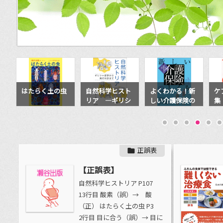
虫
自然科学ヒスト
よくわかる！新
ケアプラン文例
子
リア ―ギリシ
しい介護保険の
集
に
ャ哲学から現代
しくみ 令和3
モ
科学まで
年改正対応版
園
ド
正誤表

【正誤表】
自然科学ヒストリア P107
13行目 酸素（誤）→ 酸
（正） はたらく土の虫 P3
2行目 目に合う（誤）→ 目に