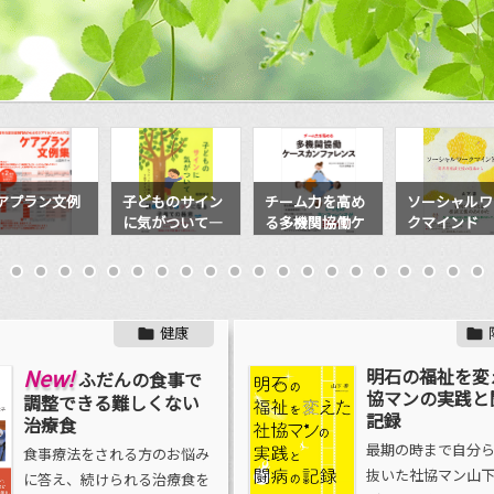
どものサイン
チーム力を高め
ソーシャルワー
［旧字源］旧
気がついて―
る多機関協働ケ
クマインド ー
字でわかる漢
ンテッソーリ
ースカンファレ
障害者相談支援
のなりたち
長の子育てア
ンス
の現場から
バイス
健康


New!
明石の福祉を変
ふだんの食事で
協マンの実践と
調整できる難しくない
記録
治療食
最期の時まで自分
食事療法をされる方のお悩み
抜いた社協マン山
に答え、続けられる治療食を