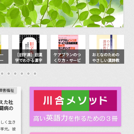
漢
ケアプランのつ
おとなのための
ケアプラン文例
字
くり方・サービ
やさしい漢詩教
集②
ス担当者会議の
室
開き方・モニタ
リングの方法
平成30年改正版
障害福祉
えた社
闘病の
らしく生き
下孝光。彼