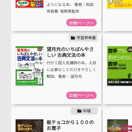
ようになる本。 著者：和田
秀樹著･堀野晃監修
詳細ページへ
学習参考書

望月光のいちばんやさ
しい 古典文法の本
代ゼミ超人気講師の本。入試
に必要なことだけをやさしく
解説。著者： 望月光
詳細ページへ
料理

板チョコから１００の
お菓子