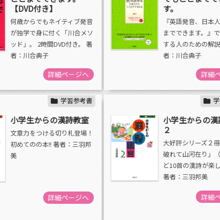
【DVD付き】
す。
何歳からでもネイティブ発音
『英語発音、日本
が独学で身に付く「川合メソ
までできます。』
ッド」。 2時間DVD付き。 著
する人のための解説
者：川合典子
者：川合典子
詳細ページへ
詳細
学習参考書
学


小学生からの漢詩教室
小学生からの漢
２
文章力をつける切り札登場！
大好評シリーズ２冊
初めてのの本!! 著者：三羽邦
破れて山河在り」
美
ど10首の漢詩が楽
著者：三羽邦美
詳細
詳細ページへ