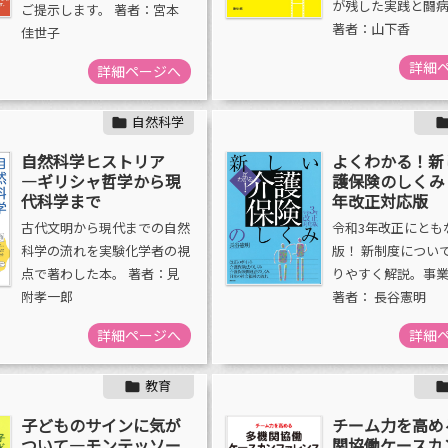
が残した実践と闘
ご提示します。 著者：宮本
著者：山下香
佳世子
詳細
詳細ページへ
自然科学

自然科学ヒストリア
よくわかる！新
―ギリシャ哲学から現
護保険のしくみ
代科学まで
年改正対応版
古代文明から現代までの自然
令和3年改正にとも
科学の流れを実験化学者の視
版！ 新制度につい
点で著わした本。 著者：見
りやすく解説。事
附孝一郎
著者： 長谷憲明
詳細ページへ
詳細
教育

子どものサインに気が
チーム力を高め
ついて―モンテッソー
関協働ケースカ