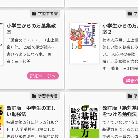
学習参考書
学


小学生からの万葉集教
小学生からの万
室
室２
「瓜食めば・・・」（山上憶
柿本人麻呂、山上
良）他。 20首の歌が読み・
美しい歌をお楽し
書けるようになる本。 著
い。 人麻呂の長歌
者：三羽邦美
海」、旋頭歌を含む
す。 著者：三羽邦
詳細ページへ
詳細
学習参考書
学


改訂版 中学生の正し
改訂版「絶対基
い勉強法
をつける勉強法
指導要領改訂に伴う改訂版発
できていない地点
刊！ 大学受験を目標にした
基礎力をつけるこ
先取り勉強法を、具体的に教
突破への一番の近道