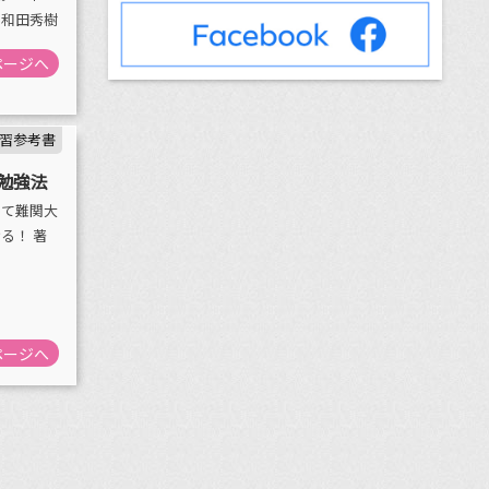
：和田秀樹
ページへ
習参考書
勉強法
って難関大
る！ 著
ページへ