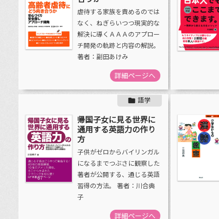
虐待する家族を責めるのでは
なく、ねぎらいつつ現実的な
解決に導くＡＡＡのアプロー
チ開発の軌跡と内容の解説。
著者：副田あけみ
詳細ページへ
語学

帰国子女に見る世界に
通用する英語力の作り
方
子供がゼロからバイリンガル
になるまでつぶさに観察した
著者が公開する、通じる英語
習得の方法。 著者：川合典
子
詳細ページへ