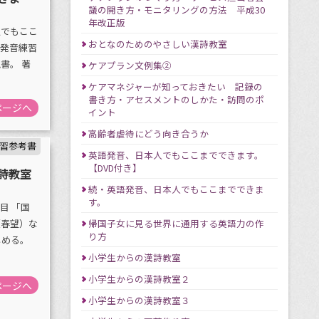
議の開き方・モニタリングの方法 平成30
年改正版
人でもここ
おとなのためのやさしい漢詩教室
で発音練習
書。 著
ケアプラン文例集②
ケアマネジャーが知っておきたい 記録の
書き方・アセスメントのしかた・訪問のポ
ページへ
イント
高齢者虐待にどう向き合うか
習参考書
英語発音、日本人でもここまでできます。
【DVD付き】
詩教室
続・英語発音、日本人でもここまでできま
す。
目 「国
帰国子女に見る世界に通用する英語力の作
（春望）な
り方
しめる。
小学生からの漢詩教室
小学生からの漢詩教室２
ページへ
小学生からの漢詩教室３