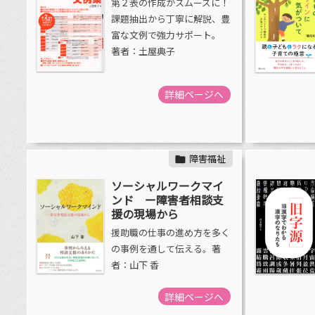
第２表の作成がスムーズに！
課題抽出から丁寧に解説、豊
富な文例で強力サポート。
著者：土屋典子
詳細ページへ
障害福祉

ソーシャルワークマイ
ンド ー障害者相談支
援の現場から
援助職の仕事の進め方を多く
の事例を通して伝える。著
者：山下 香
詳細ページへ