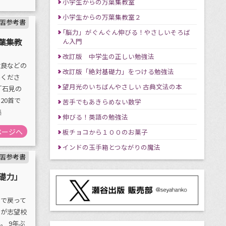
小学生からの万葉集教室
小学生からの万葉集教室２
習参考書
｢脳力」がぐんぐん伸びる！やさしいそろば
葉集教
ん入門
改訂版 中学生の正しい勉強法
憶良などの
改訂版「絶対基礎力」をつける勉強法
みくださ
望月光のいちばんやさしい 古典文法の本
「石見の
20首で
苦手でもあきらめない数学
美
伸びる！英語の勉強法
ページへ
板チョコから１００のお菓子
インドの玉手箱とつながりの魔法
習参考書
礎力」
まで戻って
とが志望校
。 9年ぶ