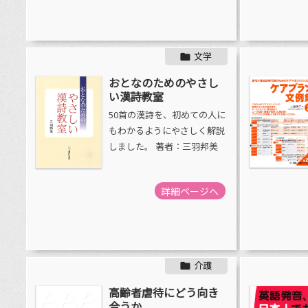
文学

おとなのためのやさし
い漢詩教室
50首の漢詩を、初めての人に
もわかるようにやさしく解説
しました。 著者：三羽邦美
詳細ページへ
介護

高齢者虐待にどう向き
合うか