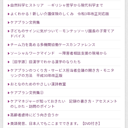
自然科学ヒストリア ―ギリシャ哲学から現代科学まで
よくわかる！新しい介護保険のしくみ 令和3年改正対応版
ケアプラン文例集
子どものサインに気がついて―モンテッソーリ園長の子育てア
ドバイス
チーム力を高める多機関協働ケースカンファレンス
ソーシャルワークマインド ー障害者相談支援の現場から
［旧字源］旧漢字でわかる漢字のなりたち
ケアプランのつくり方・サービス担当者会議の開き方・モニタ
リングの方法 平成30年改正版
おとなのためのやさしい漢詩教室
ケアプラン文例集②
ケアマネジャーが知っておきたい 記録の書き方・アセスメント
のしかた・訪問のポイント
高齢者虐待にどう向き合うか
英語発音、日本人でもここまでできます。【DVD付き】