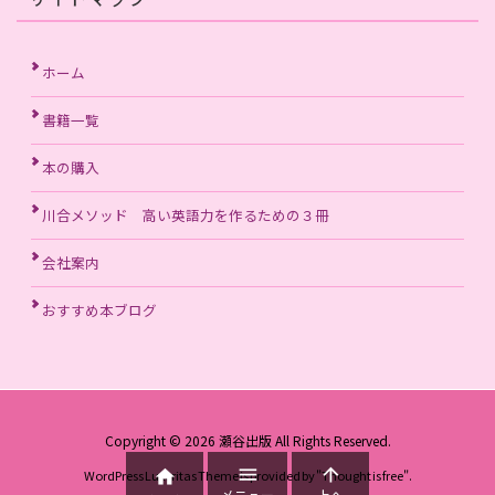
ホーム
書籍一覧
本の購入
川合メソッド 高い英語力を作るための３冊
会社案内
おすすめ本ブログ
Copyright ©
2026
瀬谷出版
All Rights Reserved.



WordPress Luxeritas Theme is provided by "
Thought is free
".
メニュー
上へ