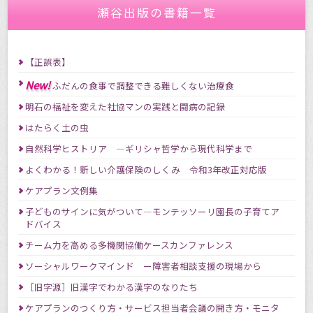
瀬谷出版の書籍一覧
【正誤表】
New!
ふだんの食事で調整できる難しくない治療食
明石の福祉を変えた社協マンの実践と闘病の記録
はたらく土の虫
自然科学ヒストリア ―ギリシャ哲学から現代科学まで
よくわかる！新しい介護保険のしくみ 令和3年改正対応版
ケアプラン文例集
子どものサインに気がついて―モンテッソーリ園長の子育てア
ドバイス
チーム力を高める多機関協働ケースカンファレンス
ソーシャルワークマインド ー障害者相談支援の現場から
［旧字源］旧漢字でわかる漢字のなりたち
ケアプランのつくり方・サービス担当者会議の開き方・モニタ