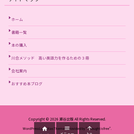
ホーム
書籍一覧
本の購入
川合メソッド 高い英語力を作るための３冊
会社案内
おすすめ本ブログ
Copyright ©
2026
瀬谷出版
All Rights Reserved.



WordPress Luxeritas Theme is provided by "
Thought is free
".
メニュー
上へ