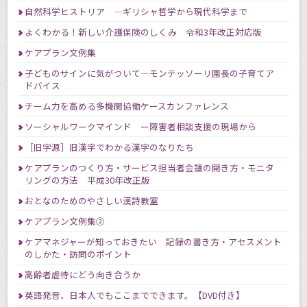
自然科学ヒストリア ―ギリシャ哲学から現代科学まで
よくわかる！新しい介護保険のしくみ 令和3年改正対応版
ケアプラン文例集
子どものサインに気がついて―モンテッソーリ園長の子育てア
ドバイス
チーム力を高める多機関協働ケースカンファレンス
ソーシャルワークマインド ー障害者相談支援の現場から
［旧字源］旧漢字でわかる漢字のなりたち
ケアプランのつくり方・サービス担当者会議の開き方・モニタ
リングの方法 平成30年改正版
おとなのためのやさしい漢詩教室
ケアプラン文例集②
ケアマネジャーが知っておきたい 記録の書き方・アセスメント
のしかた・訪問のポイント
高齢者虐待にどう向き合うか
英語発音、日本人でもここまでできます。【DVD付き】